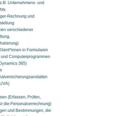
z.B. Unternehmens- und
hts
niger-Rechnung und
stellung
men verschiedener
tung,
alierung)
lient*innen in Formularen
et- und Computerprogrammen
 Dynamics 365)
en
alversicherungsanstalten
 UVA)
en (Erfassen, Prüfen,
ür die Personalverrechnung)
ngen und Bestimmungen, die