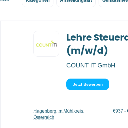
Kategorien
Anstellungsart
Gehaltsniv
Back
Lehre Steuer
to
job
list
(m/w/d)
COUNT IT GmbH
Jetzt Bewerben
Hagenberg im Mühlkreis,
€937 - 
Österreich