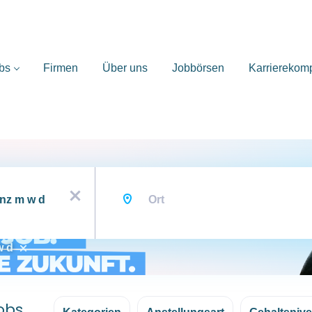
bs
Firmen
Über uns
Jobbörsen
Karrierekom
Ort
x
w d
jobs