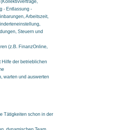
(Kollektivverträge,
g - Entlassung -
nbarungen, Arbeitszeit,
inderteneinstellung,
ndungen, Steuern und
ren (z.B. FinanzOnline,
 Hilfe der betrieblichen
me
en, warten und auswerten
 Tätigkeiten schon in der
gen, dynamischen Team