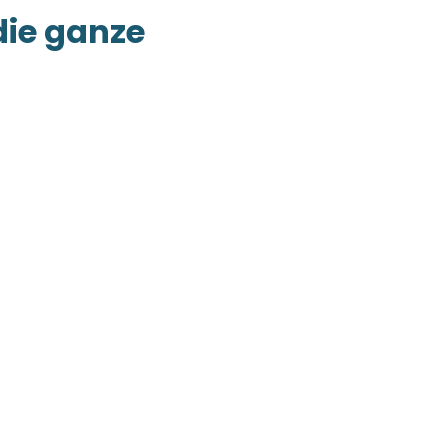
die ganze
inspirierende Lösungen. Egal,
n Bereichen
 und Steuerberatung finden
n.
t von kontinuierlichem
talisierung und nachhaltigen
, die es noch werden.
owie
leiten wir Unternehmen in
.