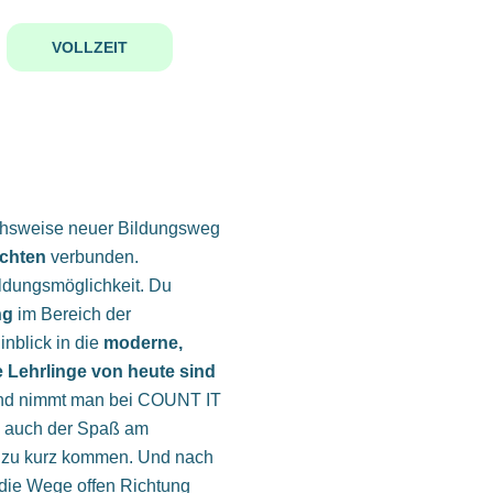
VOLLZEIT
eichsweise neuer Bildungsweg
ichten
verbunden.
dungsmöglichkeit. Du
ng
im Bereich der
nblick in die
moderne,
e Lehrlinge von heute sind
nd nimmt man bei COUNT IT
i auch der Spaß am
ht zu kurz kommen. Und nach
 die Wege offen Richtung