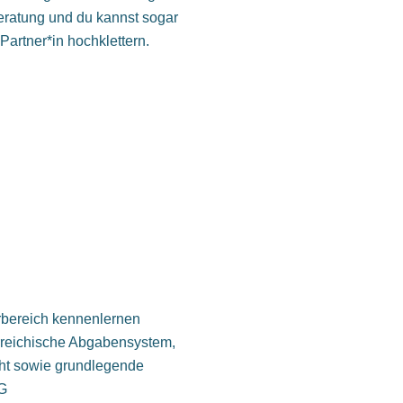
eratung und du kannst sogar
Partner*in hochklettern.
rbereich kennenlernen
rreichische Abgabensystem,
cht sowie grundlegende
G