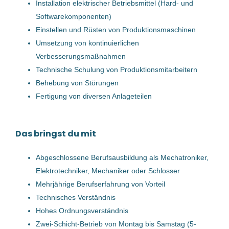
Installation elektrischer Betriebsmittel (Hard- und
Linz, Österreich
Softwarekomponenten)
15 Dez, 2025
Einstellen und Rüsten von Produktionsmaschinen
Umsetzung von kontinuierlichen
Verbesserungsmaßnahmen
Instandhaltungstechniker
Technische Schulung von Produktionsmitarbeitern
(m/w/d)
Behebung von Störungen
WFL Millturn Technologies GmbH & Co. KG
Fertigung von diversen Anlageteilen
Linz, Österreich
27 Apr, 2026
Das bringst du mit
Abgeschlossene Berufsausbildung als Mechatroniker,
Instandhaltungstechniker
Elektrotechniker, Mechaniker oder Schlosser
Facility Manager (m/w/d)
Mehrjährige Berufserfahrung von Vorteil
Technisches Verständnis
Trench Group GmbH
Hohes Ordnungsverständnis
Leonding, Österreich
Zwei-Schicht-Betrieb von Montag bis Samstag (5-