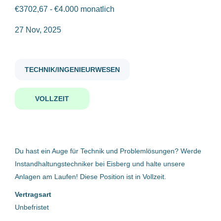
Vollzeit
(9)
€3702,67 - €4.000 monatlich
instandhaltungstechniker m w d
27 Nov, 2025
Gehaltsniveau
TECHNIK/INGENIEURWESEN
€20.000 - €40.000
(3)
Instandhaltungstechniker
(m/w/d)
€40.000 - €75.000
(6)
VOLLZEIT
Bell Food Group AG
Marchtrenk, Österreich
Firmenwortlaut
27 Nov, 2025
Du hast ein Auge für Technik und Problemlösungen? Werde
Instandhaltungstechniker bei Eisberg und halte unsere
WFL Millturn Technologies GmbH & Co. KG
(2)
Anlagen am Laufen! Diese Position ist in Vollzeit.
Instandhaltungstechniker
Smurfit Westrock Deutschland GmbH
(2)
Vertragsart
(m/w/d)
backaldrin International The Kornspitz Company GmbH
(1)
Unbefristet
Eisberg Österreich GmbH