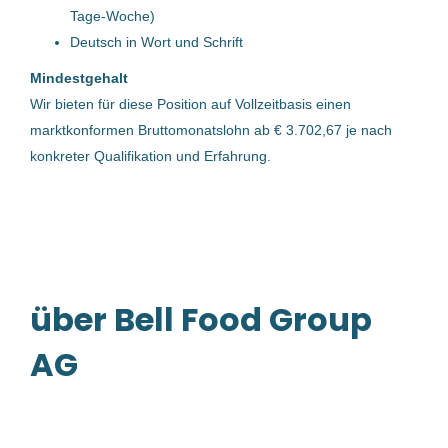
20 Jul, 2026
Tage-Woche)
Deutsch in Wort und Schrift
Mindestgehalt
Instandhaltungstechniker mit
Wir bieten für diese Position auf Vollzeitbasis einen
Schwerpunkt GWH (m/w/d)
marktkonformen Bruttomonatslohn ab € 3.702,67 je nach
backaldrin International The Kornspitz Company
konkreter Qualifikation und Erfahrung.
GmbH
Asten, Österreich
16 Jul, 2026
über Bell Food Group
Betriebsschlosser/in (m/w/d)
AG
Smurfit Westrock Deutschland GmbH
Haid bei Ansfelden, Ansfelden, Österreich
27 Apr, 2026