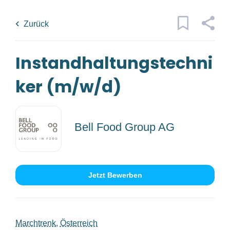
Skip
Back
to
to
Zurück
main
job
content
list
Instandhaltungstechni
9 instandhaltungstechniker m w d
jobs found
ker (m/w/d)
Traumjob
x
Kategorien
Bell Food Group AG
Ort
Technik/Ingenieurwesen
(7)
Bau/Handwerk
(2)
Jetzt Bewerben
Jobs
finden
Jobs Finden
Anstellungsart
Marchtrenk, Österreich