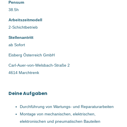
Pensum
Bell Food Group AG
(1)
Marchtrenk, Österreich
38.5h
Eisberg Österreich GmbH
(1)
31 Jul, 2026
Arbeitszeitmodell
Trench Group GmbH
(1)
2-Schichtbetrieb
Instandhaltungstechniker
TEUFELBERGER Holding Aktiengesellschaft
(1)
Stellenantritt
(m/w/d) - Schwerpunkt
ab Sofort
Elektrotechnik
Eisberg Österreich GmbH
TEUFELBERGER Holding Aktiengesellschaft
Carl-Auer-von-Welsbach-Straße 2
Wels, Österreich
4614 Marchtrenk
29 Jul, 2026
Deine Aufgaben
Instandhaltungstechniker
Durchführung von Wartungs- und Reparaturarbeiten
(m/w/d)
Montage von mechanischen, elektrischen,
elektronischen und pneumatischen Bauteilen
WFL Millturn Technologies GmbH & Co. KG