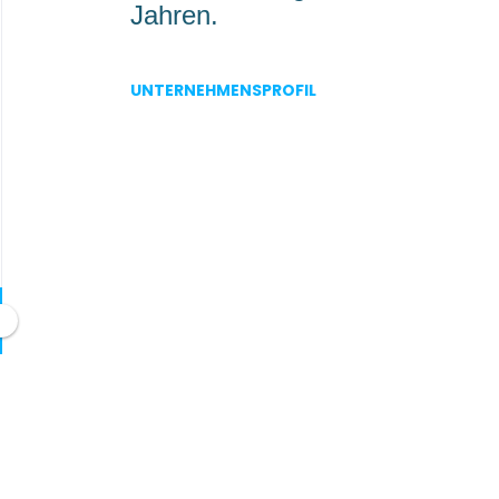
Jahren.
UNTERNEHMENSPROFIL
Go
to
job
list