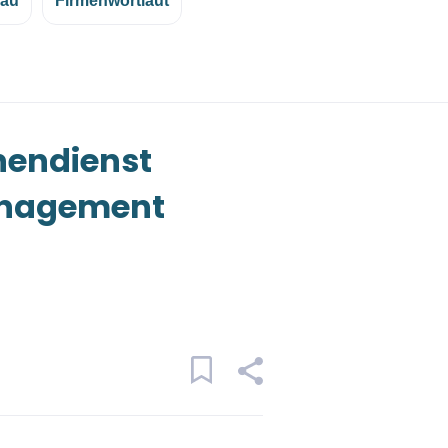
eau
Firmenwortlaut
nendienst
anagement