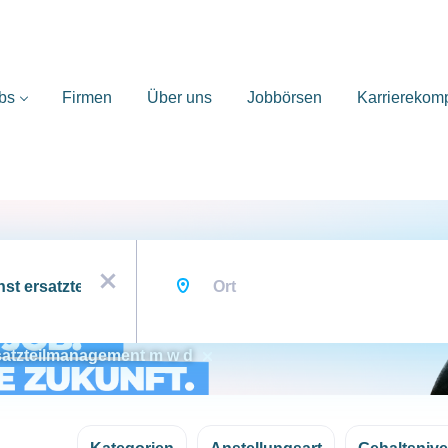
bs
Firmen
Über uns
Jobbörsen
Karrierekom
Ort
x
rsatzteilmanagement m w d