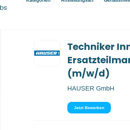
Kategorien
Anstellungsart
Gehaltsniv
bs
Back
Techniker In
to
job
list
Ersatzteilm
(m/w/d)
HAUSER GmbH
Jetzt Bewerben