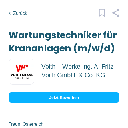
Skip
Back
to
to
Zurück
main
job
content
list
Wartungstechniker für
3 wartungstechniker für
krananlagen m w d jobs found
Krananlagen (m/w/d)
Traumjob
x
Voith – Werke Ing. A. Fritz
Kategorien
Voith GmbH. & Co. KG.
Ort
Technik/Ingenieurwesen
(3)
Jetzt Bewerben
Anstellungsart
Jobs
finden
Jobs Finden
Vollzeit
(3)
Traun, Österreich