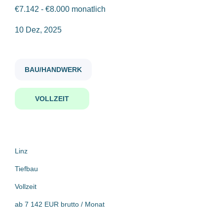
€7.142 - €8.000 monatlich
senior kalkulant in tiefbau m w d
10 Dez, 2025
Gehaltsniveau
€75.000 - €100.000
(1)
BAU/HANDWERK
Senior Kalkulant*in Tiefbau
(m/w/d)
VOLLZEIT
Firmenwortlaut
PORR AG
PORR AG
(1)
Linz, Österreich
10 Dez, 2025
Linz
Tiefbau
Benachrichtige mich über ähnliche Jobangebote
Vollzeit
ab 7 142 EUR brutto / Monat