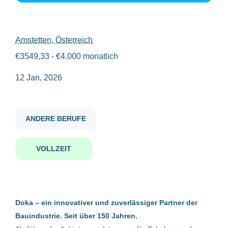
schnittstellen spezialist in erp systemmigration m w d
Gehaltsniveau
Amstetten, Österreich
€3549,33 - €4.000 monatlich
€40.000 - €75.000
(1)
12 Jan, 2026
Schnittstellen-Spezialist:in ERP-
Systemmigration (m/w/d)
Firmenwortlaut
ANDERE BERUFE
Doka Österreich GmbH
Doka Österreich GmbH
(1)
Amstetten, Österreich
VOLLZEIT
12 Jan, 2026
Benachrichtige mich über ähnliche Jobangebote
Doka – ein innovativer und zuverlässiger Partner der
Bauindustrie. Seit über 150 Jahren.