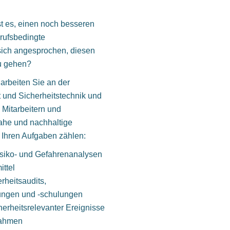
st es, einen noch besseren
erufsbedingte
 sich angesprochen, diesen
zu gehen?
rbeiten Sie an der
t und Sicherheitstechnik und
Mitarbeitern und
nahe und nachhaltige
 Ihren Aufgaben zählen:
siko- und Gefahrenanalysen
ittel
rheitsaudits,
ungen und -schulungen
erheitsrelevanter Ereignisse
nahmen