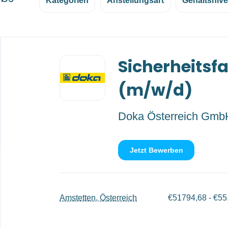
Kategorien
Anstellungsart
Gehaltsniv
Back
Sicherheitsf
to
job
list
(m/w/d)
Doka Österreich Gmb
Jetzt Bewerben
Amstetten, Österreich
€51794,68 - €55.