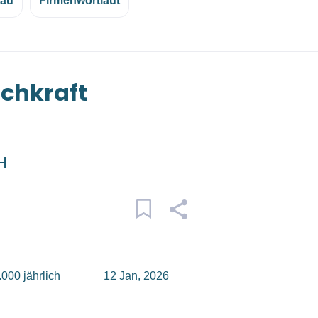
eau
Firmenwortlaut
achkraft
H
000 jährlich
12 Jan, 2026