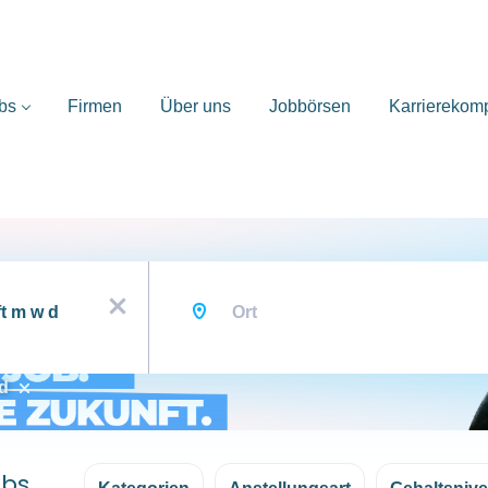
bs
Firmen
Über uns
Jobbörsen
Karrierekom
Ort
x
 d
obs