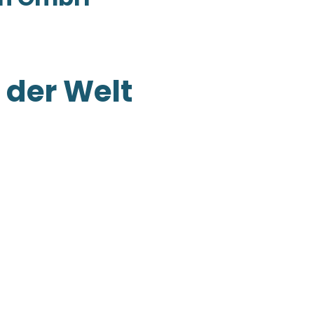
der Welt
plex ein Betonbauwerk werden
hlen wir uns wohl! Jedes
nd Begeisterung für innovative
ch so groß.
en, haben wir hier auf
spannenden Projekten und