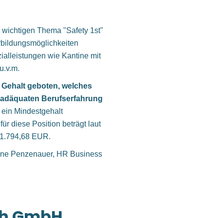
h wichtigen Thema "Safety 1st"
erbildungsmöglichkeiten
zialleistungen wie Kantine mit
u.v.m.
 Gehalt geboten, welches
r adäquaten Berufserfahrung
t ein Mindestgehalt
ür diese Position beträgt laut
) 51.794,68 EUR.
 Irene Penzenauer, HR Business
ich GmbH