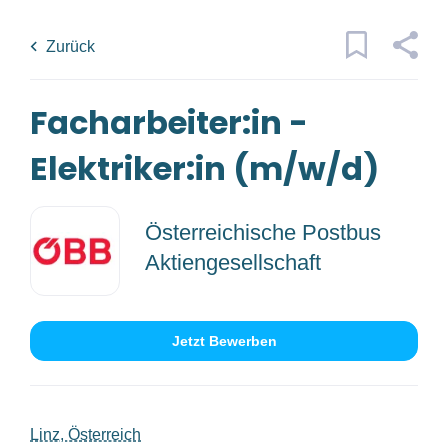
Skip
Back
to
to
Zurück
main
job
content
list
Facharbeiter:in -
2 facharbeiter in elektriker in m w d
jobs found
Elektriker:in (m/w/d)
Traumjob
x
Österreichische Postbus
Kategorien
Aktiengesellschaft
Ort
Fertigung/Produktion
(1)
Technik/Ingenieurwesen
(1)
Jetzt Bewerben
Jobs
finden
Jobs Finden
Anstellungsart
Linz, Österreich