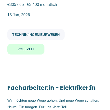
Vollzeit
(2)
€3057,65 - €3.400 monatlich
facharbeiter in elektriker in m w d
13 Jan, 2026
Gehaltsniveau
TECHNIK/INGENIEURWESEN
€20.000 - €40.000
(2)
Facharbeiter:in - Elektriker:in
(m/w/d)
€40.000 - €75.000
(1)
VOLLZEIT
Österreichische Postbus Aktiengesellschaft
Linz, Österreich
Firmenwortlaut
13 Jan, 2026
Österreichische Postbus Aktiengesellschaft
(1)
Facharbeiter:in - Elektriker:in
Schichtführer-Stellvertreter für
Bernegger GmbH
(1)
TMG (m/w/d)
Wir möchten neue Wege gehen. Und neue Wege schaffen.
Heute. Für morgen. Für uns. Jetzt Teil
Bernegger GmbH