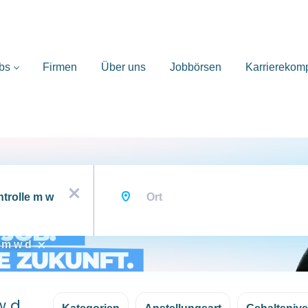
bs
Firmen
Über uns
Jobbörsen
Karrierekom
Ort
x
e m w d
w d