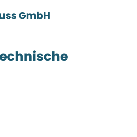
zguss GmbH
 technische
enteile aus
ahren.