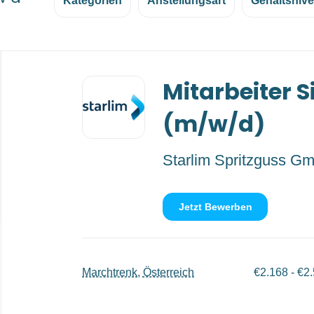
Kategorien
Anstellungsart
Gehaltsniv
Back
Mitarbeiter S
to
job
list
(m/w/d)
Starlim Spritzguss G
Jetzt Bewerben
Marchtrenk, Österreich
€2.168 - €2