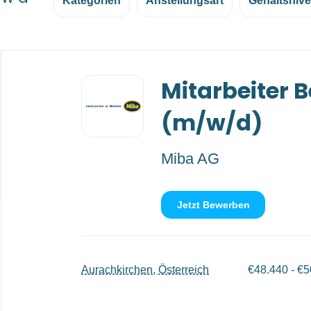
Kategorien
Anstellungsart
Gehaltsniv
Back
Mitarbeiter B
to
job
list
(m/w/d)
Miba AG
Jetzt Bewerben
Aurachkirchen, Österreich
€48.440 - €5