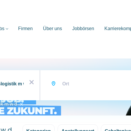
bs
Firmen
Über uns
Jobbörsen
Karrierekom
Ort
x
tik m w d
 w d