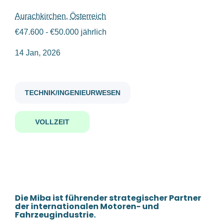
Aurachkirchen, Österreich
junior automatisierungstechniker m w d
€47.600 - €50.000 jährlich
Gehaltsniveau
14 Jan, 2026
€40.000 - €75.000
(1)
Junior
TECHNIK/INGENIEURWESEN
Automatisierungstechniker
(m/w/d)
Firmenwortlaut
VOLLZEIT
Miba AG
(1)
Miba AG
Aurachkirchen, Österreich
14 Jan, 2026
Die Miba ist führender strategischer Partner
Benachrichtige mich über ähnliche Jobangebote
der internationalen Motoren- und
Fahrzeugindustrie.