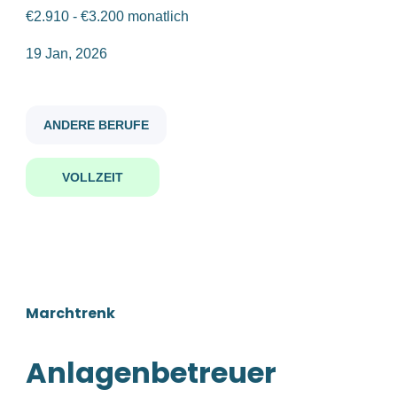
€2.910 - €3.200 monatlich
anlagenbetreuer m w d
19 Jan, 2026
Gehaltsniveau
€20.000 - €40.000
(1)
ANDERE BERUFE
Anlagenbetreuer (m/w/d)
VOLLZEIT
Starlim Spritzguss GmbH
Firmenwortlaut
Marchtrenk, Österreich
Starlim Spritzguss GmbH
(1)
19 Jan, 2026
Benachrichtige mich über ähnliche Jobangebote
Marchtrenk
Anlagenbetreuer