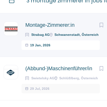
3 montage zimmerer in jobs 
Montage-Zimmerer:in
Strabag AG
Schwanenstadt, Österreich
19 Jan, 2026
(Abbund-)Maschinenführer/in
Swietelsky AG
Schlüßlberg, Österreich
29 Jul, 2026