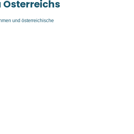
 Österreichs
hmen und österreichische
dustrie. Effizienz,
ezialisierungsgrad
e die passende Baulösung
ufirma und
wir sind fest davon überzeugt,
Kundenwünschen bestmöglich