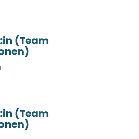
:in (Team
sonen)
BH
:in (Team
sonen)