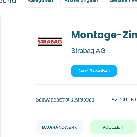
found
Kategorien
Anstellungsart
Gehaltsniv
Back
Montage-Zim
to
job
list
Strabag AG
Jetzt Bewerben
Schwanenstadt, Österreich
€2.700 - €3
BAU/HANDWERK
VOLLZEIT