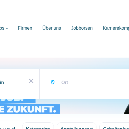
bs
Firmen
Über uns
Jobbörsen
Karrierekom
Ort
x