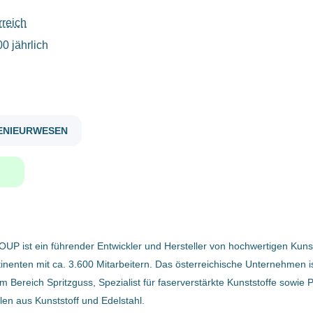
rreich
mechatroniker in betriebselektriker in schlosser in bereich der instandhaltung m w d
0 jährlich
Gehaltsniveau
€40.000 - €75.000
(1)
Mechatroniker:in /
GENIEURWESEN
Betriebselektriker:in /
Schlosser:in Bereich der
Firmenwortlaut
Instandhaltung (m/w/d)
POLYTEC Holding AG
(1)
POLYTEC Holding AG
Hörsching, Österreich
20 Jan, 2026
 ist ein führender Entwickler und Hersteller von hochwertigen Kuns
inenten mit ca. 3.600 Mitarbeitern. Das österreichische Unternehmen i
m Bereich Spritzguss, Spezialist für faserverstärkte Kunststoffe sowie
Benachrichtige mich über ähnliche Jobangebote
len aus Kunststoff und Edelstahl.