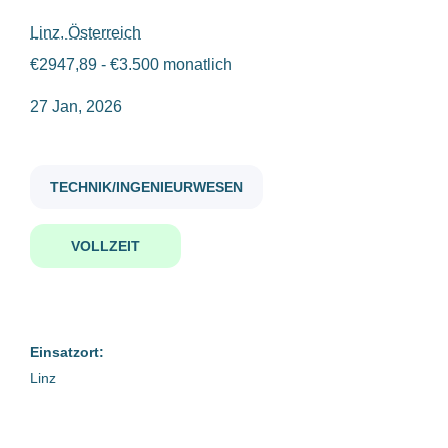
Linz, Österreich
mitarbeiter in der elektromontage m w d
€2947,89 - €3.500 monatlich
Gehaltsniveau
27 Jan, 2026
€20.000 - €40.000
(1)
€40.000 - €75.000
(1)
Mitarbeiter in der
TECHNIK/INGENIEURWESEN
Elektromontage (m/w/d)
WFL Millturn Technologies GmbH & Co. KG
VOLLZEIT
Firmenwortlaut
Linz, Österreich
WFL Millturn Technologies GmbH & Co. KG
(1)
27 Jan, 2026
Einsatzort:
Benachrichtige mich über ähnliche Jobangebote
Linz