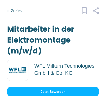
Skip
Back
to
to
Zurück
main
job
content
list
Mitarbeiter in der
1 mitarbeiter in der
elektromontage m w d jobs found
Elektromontage
Traumjob
x
(m/w/d)
Kategorien
Ort
WFL Millturn Technologies
Technik/Ingenieurwesen
(1)
GmbH & Co. KG
Anstellungsart
Jetzt Bewerben
Jobs
finden
Jobs Finden
Vollzeit
(1)