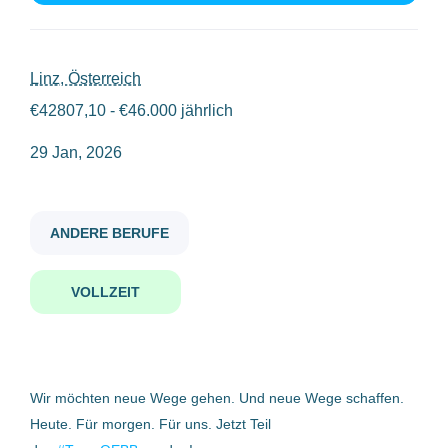
servicefacharbeiter in leit und sicherungstechnik weichensysteme
Gehaltsniveau
Linz, Österreich
€42807,10 - €46.000 jährlich
€40.000 - €75.000
(1)
29 Jan, 2026
Servicefacharbeiter:in Leit- und
Sicherungstechnik
(Weichensysteme)
Firmenwortlaut
ANDERE BERUFE
Österreichische Postbus Aktiengesellschaft
(1)
Österreichische Postbus Aktiengesellschaft
Linz, Österreich
VOLLZEIT
29 Jan, 2026
Benachrichtige mich über ähnliche Jobangebote
Wir möchten neue Wege gehen. Und neue Wege schaffen.
Heute. Für morgen. Für uns. Jetzt Teil