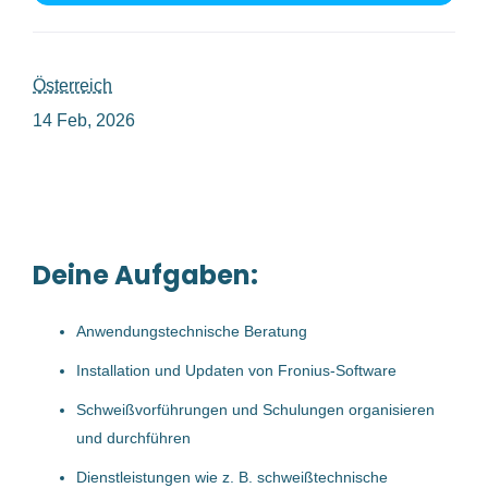
anwendungstechniker m w d im bereich schweißtechnik für unser team in goslar
Österreich
14 Feb, 2026
Anwendungstechniker (m/w/d)
im Bereich Schweißtechnik für
unser Team in Goslar
Deine Aufgaben:
Fronius International GmbH
Österreich
Anwendungstechnische Beratung
14 Feb, 2026
Installation und Updaten von Fronius-Software
Schweißvorführungen und Schulungen organisieren
Benachrichtige mich über ähnliche Jobangebote
und durchführen
Dienstleistungen wie z. B. schweißtechnische