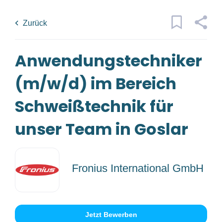
Skip
Back
to
to
Zurück
main
job
content
list
1 anwendungstechniker m w d im
Anwendungstechniker
bereich schweißtechnik für unser
(m/w/d) im Bereich
Traumjob
team in goslar jobs found
x
Schweißtechnik für
Firmenwortlaut
unser Team in Goslar
Ort
Fronius International GmbH
(1)
Fronius International GmbH
Jobs
finden
Jobs Finden
Jetzt Bewerben