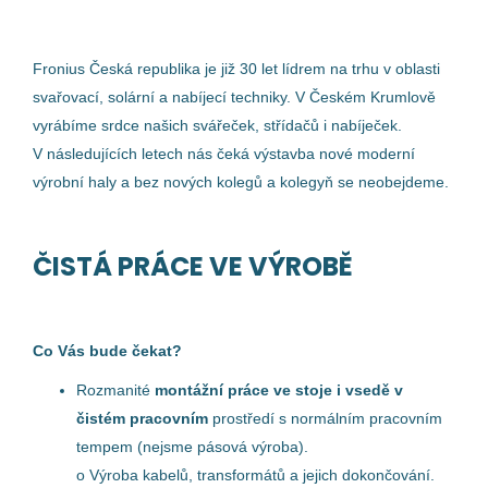
čistá práce ve výrobě
Fronius Česká republika je již 30 let lídrem na trhu v oblasti
svařovací, solární a nabíjecí techniky. V Českém Krumlově
vyrábíme srdce našich svářeček, střídačů i nabíječek.
V následujících letech nás čeká výstavba nové moderní
Čistá práce ve výrobě
výrobní haly a bez nových kolegů a kolegyň se neobejdeme.
Fronius International GmbH
ČISTÁ PRÁCE VE VÝROBĚ
Österreich
14 Feb, 2026
Co Vás bude čekat?
Benachrichtige mich über ähnliche Jobangebote
Rozmanité
montážní práce ve stoje i vsedě v
čistém pracovním
prostředí s normálním pracovním
tempem (nejsme pásová výroba).
o Výroba kabelů, transformátů a jejich dokončování.