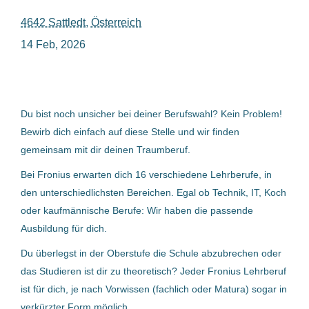
4642 Sattledt, Österreich
lehrstelle bei fronius international gmbh österreich
14 Feb, 2026
Du bist noch unsicher bei deiner Berufswahl? Kein Problem!
Lehrstelle bei Fronius
International GmbH - Österreich
Bewirb dich einfach auf diese Stelle und wir finden
gemeinsam mit dir deinen Traumberuf.
Fronius International GmbH
Bei Fronius erwarten dich 16 verschiedene Lehrberufe, in
4642 Sattledt, Österreich
den unterschiedlichsten Bereichen. Egal ob Technik, IT, Koch
14 Feb, 2026
oder kaufmännische Berufe: Wir haben die passende
Ausbildung für dich.
Du überlegst in der Oberstufe die Schule abzubrechen oder
Lehre Metalltechnik –
das Studieren ist dir zu theoretisch? Jeder Fronius Lehrberuf
Maschinenbautechnik (H1)
ist für dich, je nach Vorwissen (fachlich oder Matura) sogar in
(m/w/d)
verkürzter Form möglich.