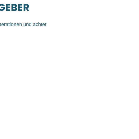
TGEBER
nerationen und achtet
beitgeber zu sein. Wir wollen,
itarbeiter besser wirkt.
n, ihren Einstellungen und
hstum dar.
EINEM JOB
ieb, der Entwicklung oder