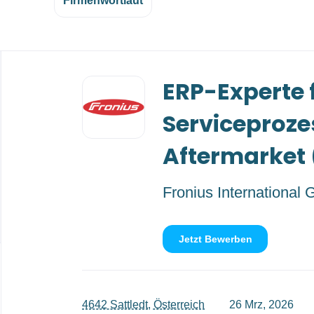
Firmenwortlaut
Back
ERP-Experte 
to
job
list
Serviceproze
Aftermarket
Fronius International
Jetzt Bewerben
4642 Sattledt, Österreich
26 Mrz, 2026