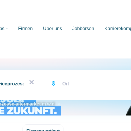
bs
Firmen
Über uns
Jobbörsen
Karrierekom
Ort
x
rozesse aftermarket m w d