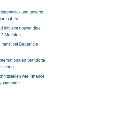
eiterentwicklung unserer
naufgaben.
 initiierst notwendige
RP‑Modulen.
nimmst bei Bedarf die
internationalen Standorte
mittlung.
hnittstellen wie Finance,
n zusammen.