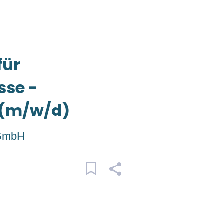
für
sse -
 (m/w/d)
 GmbH