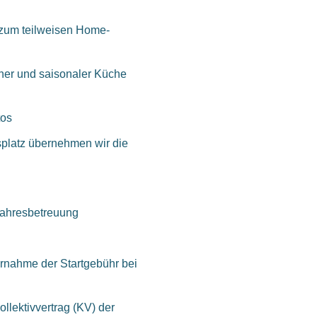
t zum teilweisen Home-
her und saisonaler Küche
tos
splatz übernehmen wir die
jahresbetreuung
rnahme der Startgebühr bei
llektivvertrag (KV) der