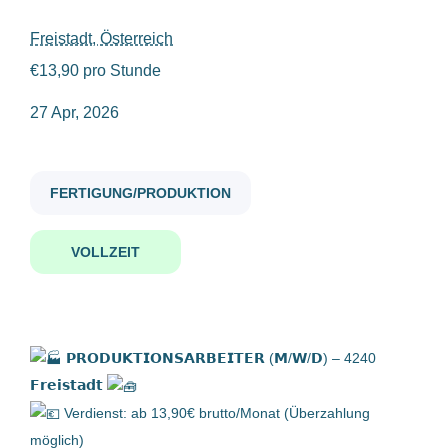
Freistadt, Österreich
produktionsarbeiter m w d freistadt
€13,90 pro Stunde
Gehaltsniveau
27 Apr, 2026
€20.000 - €40.000
(2)
Produktionsarbeiter (m/w/d) -
4240 Freistadt
FERTIGUNG/PRODUKTION
Firmenwortlaut
MANWORK Personalmanagement GmbH
VOLLZEIT
MANWORK Personalmanagement GmbH
(2)
Freistadt, Österreich
27 Apr, 2026
𝗣𝗥𝗢𝗗𝗨𝗞𝗧𝗜𝗢𝗡𝗦𝗔𝗥𝗕𝗘𝗜𝗧𝗘𝗥 (𝗠/𝗪/𝗗) – 4240
Produktionsarbeiter (m/w/d) -
𝗙𝗿𝗲𝗶𝘀𝘁𝗮𝗱𝘁
4240 Freistadt
Verdienst: ab 13,90€ brutto/Monat (Überzahlung
MANWORK Personalmanagement GmbH
möglich)