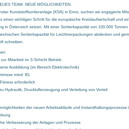
NEUES TEAM. NEUE MÖGLICHKEITEN.
03 Jan, 2025
ter Kunststoffsortieranlage (KSA) in Enns, suchen wir engagierte Mita
einen wichtigen Schritt für die europäische Kreislaufwirtschaft und ei
ng in Österreich setzen. Mit einer Sortierkapazität von 100.000 Tonne
ElektrikerIn für
Kunststoffsortieranlage (m/w/d)
reichischen Sortierkapazität für Leichtverpackungen abdecken und gem
ft schreiben.
Bernegger GmbH
nen
Enns, Oberösterreich, Österreich
 zur Mitarbeit im 3-Schicht Betrieb
25 Okt, 2024
ene Ausbildung (im Bereich Elektrotechnik)
ntnisse mind. B1
Fitness erforderlich
ElektrikerIn für
zu Hydraulik, Drucklufterzeugung und Verteilung von Vorteil
Kunststoffsortieranlage (m/w/d)
Bernegger GmbH
möglichkeiten der neuen Arbeitsabläufe und Instandhaltungsprozesse i
ebung
Enns, Oberösterreich, Österreich
iche Verbesserung der Anlagen und Prozesse
29 Jan, 2024