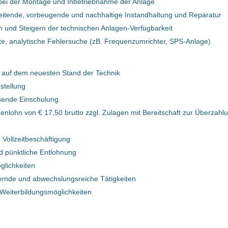
bei der Montage und Inbetriebnahme der Anlage
eitende, vorbeugende und nachhaltige Instandhaltung und Reparatur
en und Steigern der technischen Anlagen-Verfügbarkeit
Leitender Elektriker für
ete, analytische Fehlersuche (zB. Frequenzumrichter, SPS-Anlage)
Kunststoffsortieranlagen (m/w/d)
Bernegger GmbH
 auf dem neuesten Stand der Technik
Enns, Oberösterreich, Österreich
stellung
08 Jul, 2024
sende Einschulung
enlohn von € 17,50 brutto zzgl. Zulagen mit Bereitschaft zur Überzahl
g
Elektriker für
 Vollzeitbeschäftigung
Kunststoffsortieranlage (m/w/d)
d pünktliche Entlohnung
glichkeiten
Bernegger GmbH
rnde und abwechslungsreiche Tätigkeiten
4470 Enns, Österreich
e Weiterbildungsmöglichkeiten
15 Nov, 2023