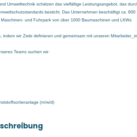
und Umwelttechnik schätzen das vielfältige Leistungsangebot, das durc
Enns, Österreich
Umweltschutzstandards besticht. Das Unternehmen beschäftigt ca. 800 
28 Apr, 2026
en Maschinen- und Fuhrpark von über 1000 Baumaschinen und LKWs.
n, indem wir Ziele definieren und gemeinsam mit unseren Mitarbeiter_
ElektrikerIn für
Kunststoffsortieranlage (m/w/d)
nseres Teams suchen wir:
Bernegger GmbH
Enns, Österreich
06 Nov, 2025
unststoffsortieranlage (m/w/d)
ElektrikerIn für
Kunststoffsortieranlage (m/w/d)
eschreibung
Bernegger GmbH
Enns, Oberösterreich, Österreich