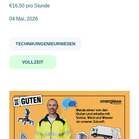
€16,50 pro Stunde
betriebsschlosser in all genders
04 Mai, 2026
Gehaltsniveau
€20.000 - €40.000
(1)
TECHNIK/INGENIEURWESEN
Betriebsschlosser:in (all
genders)
VOLLZEIT
Firmenwortlaut
Energie AG Oberösterreich
Energie AG Oberösterreich
(1)
Wels, Österreich
04 Mai, 2026
Benachrichtige mich über ähnliche Jobangebote