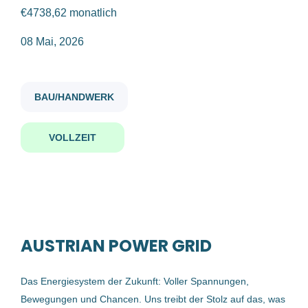
€4738,62 monatlich
leistungsschaltermonteur in m w d
08 Mai, 2026
Gehaltsniveau
€40.000 - €75.000
(1)
BAU/HANDWERK
Leistungsschaltermonteur:in
(m/w/d)
VOLLZEIT
Firmenwortlaut
Austrian Power Grid AG
Austrian Power Grid AG
(1)
Ernsthofen, Österreich
08 Mai, 2026
AUSTRIAN POWER GRID
Benachrichtige mich über ähnliche Jobangebote
Das Energiesystem der Zukunft: Voller Spannungen,
Bewegungen und Chancen. Uns treibt der Stolz auf das, was