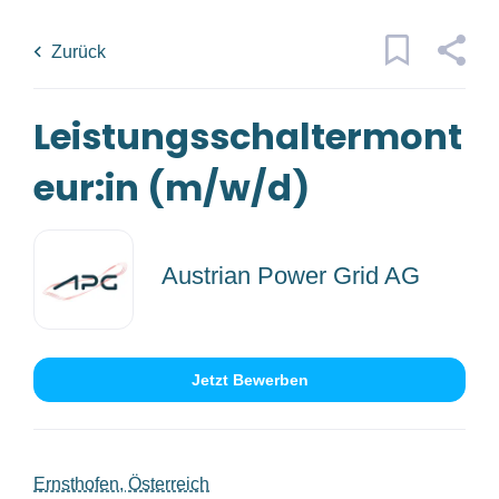
Skip
Back
to
to
Zurück
main
job
content
list
Leistungsschaltermont
1 leistungsschaltermonteur in m w
d jobs found
eur:in (m/w/d)
Traumjob
x
Kategorien
Austrian Power Grid AG
Ort
Bau/Handwerk
(1)
Jetzt Bewerben
Anstellungsart
Jobs
finden
Jobs Finden
Vollzeit
(1)
Ernsthofen, Österreich