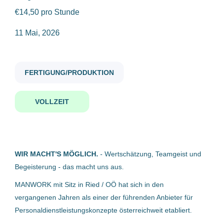
Teilzeit
(1)
€14,50 pro Stunde
lagerarbeiter in m w d perg
11 Mai, 2026
Gehaltsniveau
FERTIGUNG/PRODUKTION
€20.000 - €40.000
(2)
Lagerarbeiter:in (m/w/d) - 4320
Perg
VOLLZEIT
MANWORK Personalmanagement GmbH
Firmenwortlaut
Perg, Österreich
MANWORK Personalmanagement GmbH
(1)
11 Mai, 2026
WIR MACHT'S MÖGLICH.
- Wertschätzung, Teamgeist und
XXXLutz KG
(1)
Begeisterung - das macht uns aus.
Lagermitarbeiter (m/w/d)
MANWORK mit Sitz in Ried / OÖ hat sich in den
vergangenen Jahren als einer der führenden Anbieter für
XXXLutz KG
Personaldienstleistungskonzepte österreichweit etabliert.
Sankt Florian, Österreich