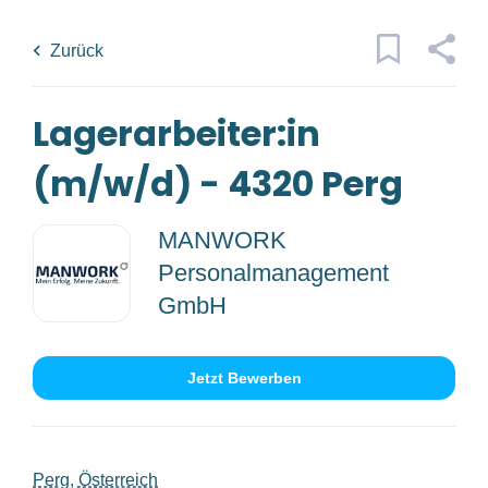
Skip
Back
to
to
Zurück
main
job
content
list
Lagerarbeiter:in
2 lagerarbeiter in m w d perg jobs
found
(m/w/d) - 4320 Perg
Traumjob
x
MANWORK
Kategorien
Personalmanagement
Ort
GmbH
Fertigung/Produktion
(2)
Jetzt Bewerben
Anstellungsart
Jobs
finden
Jobs Finden
Vollzeit
(2)
Perg, Österreich