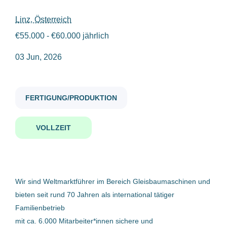
Linz, Österreich
arbeitsplaner fertigung vormontage m w d
€55.000 - €60.000 jährlich
Gehaltsniveau
03 Jun, 2026
€40.000 - €75.000
(1)
Arbeitsplaner Fertigung /
Vormontage (m/w/d)
FERTIGUNG/PRODUKTION
Firmenwortlaut
Plasser & Theurer, Export von
VOLLZEIT
Bahnbaumaschinen, Gesellschaft m.b.H.
Plasser & Theurer, Export von Bahnbaumaschinen, Gesellschaf
Linz, Österreich
03 Jun, 2026
Wir sind Weltmarktführer im Bereich Gleisbaumaschinen und
bieten seit rund 70 Jahren als international tätiger
Benachrichtige mich über ähnliche Jobangebote
Familienbetrieb
mit ca. 6.000 Mitarbeiter*innen sichere und