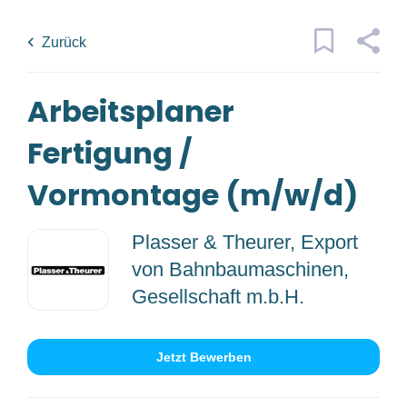
Skip
Back
to
to
Zurück
main
job
content
list
Arbeitsplaner
1 arbeitsplaner fertigung
vormontage m w d jobs found
Fertigung /
Traumjob
x
Vormontage (m/w/d)
Kategorien
Plasser & Theurer, Export
Ort
Fertigung/Produktion
(1)
von Bahnbaumaschinen,
Gesellschaft m.b.H.
Anstellungsart
Jobs
Jetzt Bewerben
finden
Jobs Finden
Vollzeit
(1)