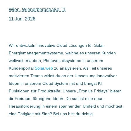
Wien, Wienerbergstraße 11
software engineer c azure ai für solar energy m w d
11 Jun, 2026
Wir entwickeln innovative Cloud Lösungen für Solar-
Software Engineer (C#, Azure, AI)
Energiemanagementsysteme, welche es unseren Kunden
für Solar & Energy (m/w/d)
weltweit erlauben, Photovoltaiksysteme in unserem
Kundenportal
Solar.web
Fronius International GmbH
zu analysieren. Als Teil unseres
motivierten Teams wirkst du an der Umsetzung innovativer
Wien, Wienerbergstraße 11
Ideen in unserem Cloud System mit und bringst KI
11 Jun, 2026
Funktionen zur Produktreife. Unsere „Fronius Fridays“ bieten
dir Freiraum für eigene Ideen. Du suchst eine neue
Herausforderung in einem spannenden Umfeld und möchtest
Benachrichtige mich über ähnliche Jobangebote
eine Tätigkeit mit Sinn? Bei uns bist du richtig.