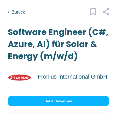
Skip
Back
to
to
Zurück
main
job
content
list
Software Engineer (C#,
1 software engineer c azure ai für
solar energy m w d jobs found
Azure, AI) für Solar &
Traumjob
x
Energy (m/w/d)
Firmenwortlaut
Ort
Fronius International GmbH
(1)
Fronius International GmbH
Jetzt Bewerben
Jobs
finden
Jobs Finden