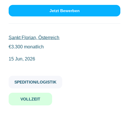
Jetzt Bewerben
motorwagen fahrer_in verteilerverkehr tonnen st florian doy
Gehaltsniveau
€20.000 - €40.000
(1)
Sankt Florian, Österreich
€3.300 monatlich
Motorwagen-Fahrer_in
Verteilerverkehr (18 Tonnen)-
15 Jun, 2026
4490 St. Florian (DOY)
Firmenwortlaut
MANWORK Personalmanagement GmbH
(1)
MANWORK Personalmanagement GmbH
SPEDITION/LOGISTIK
Sankt Florian, Österreich
15 Jun, 2026
VOLLZEIT
Benachrichtige mich über ähnliche Jobangebote