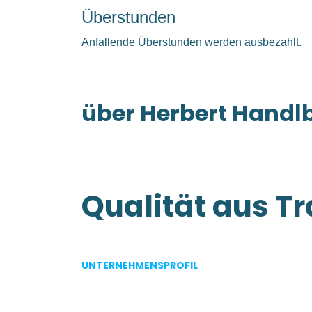
Überstunden
Anfallende Überstunden werden ausbezahlt.
über Herbert Hand
Qualität aus Tr
Verantwortung 
UNTERNEHMENSPROFIL
nach vorn.