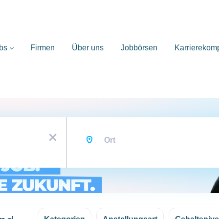
bs
Firmen
Über uns
Jobbörsen
Karrierekom
Ort
x