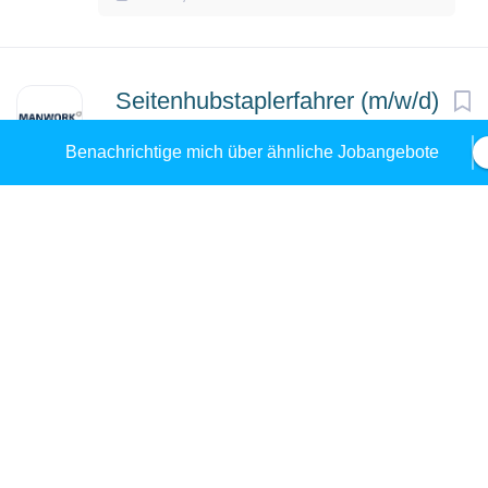
Seitenhubstaplerfahrer (m/w/d)
– 4030 Linz (DOY)
Benachrichtige mich über ähnliche Jobangebote
MANWORK Personalmanagement GmbH
Linz, Österreich
01 Jul, 2026
Lkw Mechaniker*in /
GW
Betriebsschlosser*in (m/w/d)
Gebrüder Weiss Gesellschaft m.b.H.
Wels-Land, Österreich