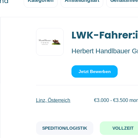
und
Kategorien
Anstellungsart
Gehaltsniv
Back
LWK-Fahrer:
to
job
list
Herbert Handlbauer 
Jetzt Bewerben
Linz, Österreich
€3.000 - €3.500 mon
SPEDITION/LOGISTIK
VOLLZEIT