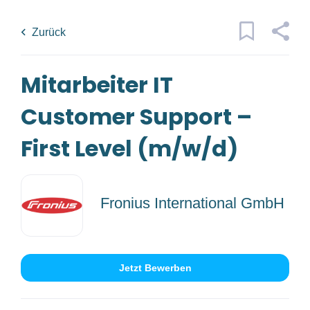
Skip
Back
to
to
Zurück
main
job
content
list
Mitarbeiter IT
1 mitarbeiter it customer support
first level m w d jobs found
Customer Support –
Traumjob
x
First Level (m/w/d)
Firmenwortlaut
Ort
Fronius International GmbH
(1)
Fronius International GmbH
Jetzt Bewerben
Jobs
finden
Jobs Finden