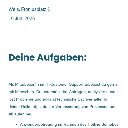
Wels, Froniusplatz 1
mitarbeiter it customer support first level m w d
16 Jun, 2026
Mitarbeiter IT Customer Support
Deine Aufgaben:
– First Level (m/w/d)
Fronius International GmbH
Wels, Froniusplatz 1
Als Mitarbeiter/in im IT-Customer Support arbeitest du gerne
16 Jun, 2026
mit Menschen. Du unterstützt bei Anfragen, analysierst und
löst Probleme und erklärst technische Sachverhalte. In
Benachrichtige mich über ähnliche Jobangebote
deiner Rolle trägst du zur Verbesserung von Prozessen und
Abläufen bei.
Anwenderbetreuung im Rahmen des Hotline Betriebes