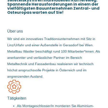
Swietelskys Ihren individuellen Karriereweg.
18 Jun, 2026
J. Christof Montagen GmbH
(1)
Spannende Herausforderungen in einem der
vielfältigsten Bauunternehmen Zentral- und
Osteuropas warten auf Sie!
Swietelsky AG
(1)
Servicetechniker (m/w/d) für
KAUN GmbH
(1)
Fenster und Türen
Über uns
KAUN GmbH
Wir sind ein innovatives Traditionsunternehmen mit Sitz in
Sankt Florian, Österreich
Linz/Urfahr und einer Außenstelle in Gerasdorf bei Wien.
Metallbau Wastler beschäftigt rund 100 Mitarbeiter*innen. Als
15 Jun, 2026
anerkannter und verlässlicher Partner im Bereich
Metalltechnik und Fassadenbau realisieren wir technisch
InstandhalterIn (mechanisch) für
höchst anspruchsvolle Projekte in Österreich und im
Kunststoffsortieranlage (m/w/d)
angrenzenden Ausland.
Bernegger GmbH
Enns, Österreich
Tätigkeiten
30 Apr, 2026
Als Montageschlosser/in montieren Sie Aluminium-