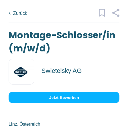
Skip
Back
to
to
Zurück
main
job
content
list
Montage-Schlosser/in
6 montage schlosser in m w d jobs
found
(m/w/d)
Traumjob
x
Kategorien
Swietelsky AG
Ort
Bau/Handwerk
(5)
Fertigung/Produktion
(1)
Jetzt Bewerben
Jobs
finden
Jobs Finden
Anstellungsart
Linz, Österreich