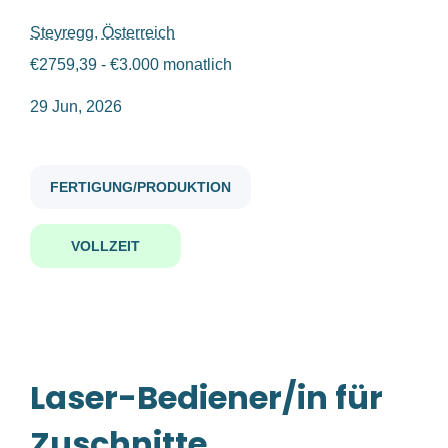
Steyregg, Österreich
laser bediener in für zuschnitte im schicht betrieb
€2759,39 - €3.000 monatlich
Gehaltsniveau
29 Jun, 2026
€20.000 - €40.000
(1)
Laser-Bediener/in für Zuschnitte
FERTIGUNG/PRODUKTION
(im 2-Schicht-Betrieb)
Firmenwortlaut
Aumayr Gmbh
VOLLZEIT
Aumayr Gmbh
(1)
Steyregg, Österreich
29 Jun, 2026
Benachrichtige mich über ähnliche Jobangebote
Laser-Bediener/in für
Zuschnitte