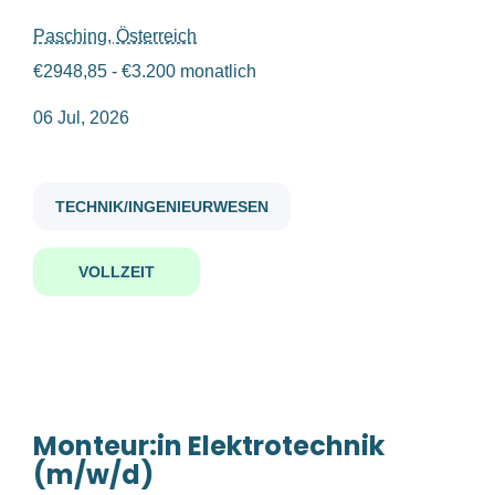
Pasching, Österreich
monteur in elektrotechnik m w d
€2948,85 - €3.200 monatlich
Gehaltsniveau
06 Jul, 2026
€20.000 - €40.000
(1)
Monteur:in Elektrotechnik
TECHNIK/INGENIEURWESEN
(m/w/d)
Firmenwortlaut
Strabag AG
VOLLZEIT
Strabag AG
(1)
Pasching, Österreich
06 Jul, 2026
Benachrichtige mich über ähnliche Jobangebote
Monteur:in Elektrotechnik
(m/w/d)