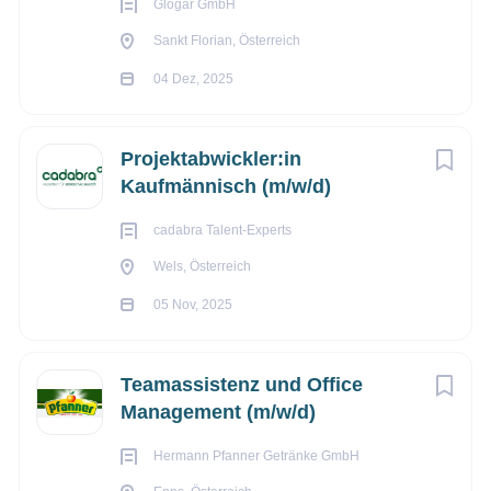
Glogar GmbH
Sankt Florian, Österreich
04 Dez, 2025
Projektabwickler:in
Kaufmännisch (m/w/d)
cadabra Talent-Experts
Wels, Österreich
05 Nov, 2025
Teamassistenz und Office
Management (m/w/d)
Hermann Pfanner Getränke GmbH