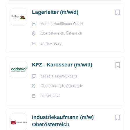
Bernegger
Bewerbungen an:
Gradau
Lagerleiter (m/w/d)
office@bernegger.at
4591 Mo
Herbert Handlbauer GmbH
Oberösterreich, Österreich
24 Nov, 2025
KFZ - Karosseur (m/w/d)
cadabra Talent-Experts
Oberösterreich, Österreich
09 Okt, 2023
Industriekaufmann (m/w)
Oberösterreich