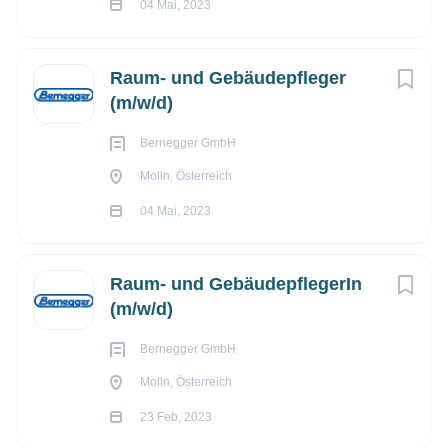
04 Mai, 2023
Raum- und Gebäudepfleger
(m/w/d)
Bernegger GmbH
Molln, Österreich
04 Mai, 2023
Die Bernegger Gruppe mit ihrer Firmenzentrale in Molln, Oberöst
den Bereich Bau, Rohstoff und Umwelttechnik tätig. Kunden aus 
Raum- und GebäudepflegerIn
und Umwelttechnik schätzen das vielfältige Leistungsangebot, da
(m/w/d)
Umweltschutzstandards besticht. Das Unternehmen beschäfti
Maschinen- und Fuhrpark von über 1500 Baumaschinen und LKW
Bernegger GmbH
Molln, Österreich
23 Feb, 2023