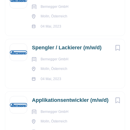
KE KELIT GmbH
(1)
Fitnessangebote
Bernegger GmbH
hausinternes eigenes Fitnessstudio
Herbert Handlbauer GmbH
(1)
Molln, Österreich
Aus- und Weiterbildung
04 Mai, 2023
Mitarbeiter-Events
Spengler / Lackierer (m/w/d)
Bernegger GmbH
Molln, Österreich
04 Mai, 2023
Applikationsentwickler (m/w/d)
Bernegger GmbH
Molln, Österreich