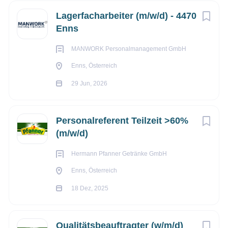
Lagerfacharbeiter (m/w/d) - 4470
Enns
MANWORK Personalmanagement GmbH
Enns, Österreich
29 Jun, 2026
Personalreferent Teilzeit >60%
(m/w/d)
Hermann Pfanner Getränke GmbH
Enns, Österreich
18 Dez, 2025
Qualitätsbeauftragter (w/m/d)