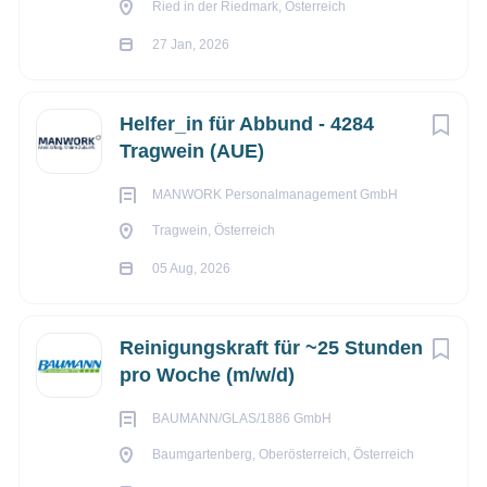
cadabra Talent-Experts
(2)
Ried in der Riedmark, Österreich
27 Jan, 2026
dm drogerie markt GmbH
(1)
Angaben des Unternehmens gemäß
Gleichbehandlungsgesetz
HAUSER GmbH
(1)
Helfer_in für Abbund - 4284
Das Mindestentgelt für die Stelle als Autoaufbereiter_in
Linz AG
(1)
Tragwein (AUE)
beträgt 2.516,58 EUR brutto pro Monat auf Basis
Vollzeitbeschäftigung. Bereitschaft zur Überzahlung.
MANWORK Personalmanagement GmbH
Tragwein, Österreich
05 Aug, 2026
über Autohaus Ortner
GmbH
Reinigungskraft für ~25 Stunden
pro Woche (m/w/d)
BAUMANN/GLAS/1886 GmbH
UNTERNEHMENSPROFIL
Baumgartenberg, Oberösterreich, Österreich