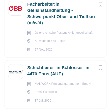
Facharbeiter:in
Gleisinstandhaltung -
Schwerpunkt Ober- und Tiefbau
(m/w/d)
Österreichische Postbus Aktiengesellschaft
St. Valentin, Österreich
27 Nov, 2025
Schichtleiter_in Schlosser_in -
4470 Enns (AUE)
MANWORK Personalmanagement GmbH
Enns, Österreich
17 Jul, 2026