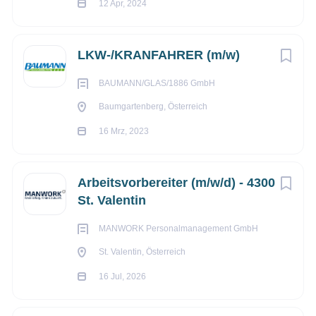
12 Apr, 2024
Go
to
LKW-/KRANFAHRER (m/w)
job
list
BAUMANN/GLAS/1886 GmbH
Baumgartenberg, Österreich
16 Mrz, 2023
Arbeitsvorbereiter (m/w/d) - 4300
St. Valentin
MANWORK Personalmanagement GmbH
St. Valentin, Österreich
16 Jul, 2026