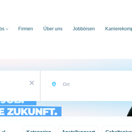
bs
Firmen
Über uns
Jobbörsen
Karrierekom
Ort
x