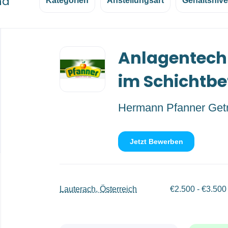
nd
Kategorien
Anstellungsart
Gehaltsniv
Back
Anlagentech
to
job
list
im Schichtbe
Hermann Pfanner Ge
Jetzt Bewerben
Lauterach, Österreich
€2.500 - €3.500