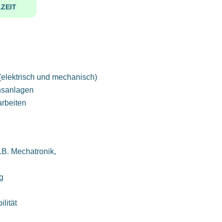
ZEIT
(elektrisch und mechanisch)
onsanlagen
arbeiten
.B. Mechatronik,
g
lität