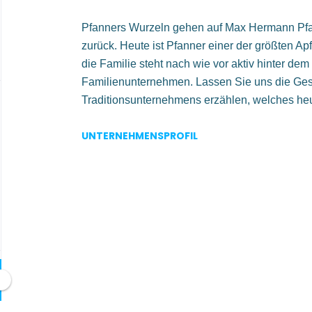
Pfanners Wurzeln gehen auf Max Hermann Pfa
zurück. Heute ist Pfanner einer der größten Ap
die Familie steht nach wie vor aktiv hinter de
Familienunternehmen. Lassen Sie uns die Ges
Traditionsunternehmens erzählen, welches heut
erfolgreich in die Zukunft geführt wird.
UNTERNEHMENSPROFIL
Go
to
job
list
r:in