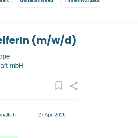
sart
Gehaltsniveau
Firmenwortlaut
lferIn (m/w/d)
ppe
haft mbH
natlich
27 Apr, 2026