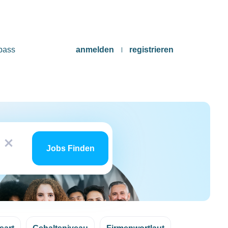
pass
anmelden
registrieren
Jobs
x
finden
Jobs Finden