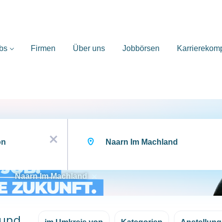
bs
Firmen
Über uns
Jobbörsen
Karrierekom
Ort
x
Naarn Im Machland
ound