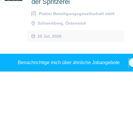
der Spritzerei
Praher Beteiligungsgesellschaft mbH
Schwertberg, Österreich
20 Jul, 2026
Benachrichtige mich über ähnliche Jobangebote
Produktionsarbeiter (m/w/d)
Praher Beteiligungsgesellschaft mbH
Schwertberg, Österreich
06 Jul, 2026
Maschinenführer im