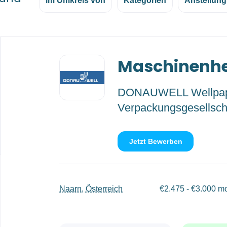
im Umkreis von
Kategorien
Anstellung
Back
Maschinenhe
to
job
list
DONAUWELL Wellpa
Verpackungsgesellsc
Jetzt Bewerben
Naarn, Österreich
€2.475 - €3.000 mo