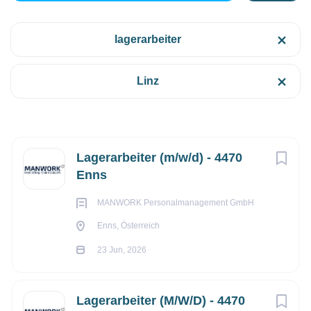
Enns, Österreich
lagerarbeiter
€2.200 - €2.900 wöchentlich
Kategorien
23 Jun, 2026
Linz
Fertigung/Produktion
(19)
Spedition/Logistik
(1)
FERTIGUNG/PRODUKTION
Lebensmittelindustrie
(1)
Next
Lagerarbeiter (m/w/d) - 4470
Enns
VOLLZEIT
MANWORK Personalmanagement GmbH
Anstellungsart
Enns, Österreich
Vollzeit
(19)
23 Jun, 2026
DEIN JOB. DEINE KARRIERE.
Teilzeit
(1)
MANWORK Personalmanagement ist Ihr führender Partner
in Österreich, wenn es um maßgeschneiderte
Lagerarbeiter (M/W/D) - 4470
Geringfügig
(1)