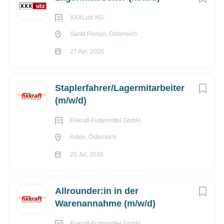
Unsere Standorte:
XXXLutz KG
Sankt Florian, Österreich
Niederlassung
Niederlassung Mauthausen:
Ried/Riedmark:
27 Apr, 2026
MANWORK
MANWORK
Personalmanagement GmbH
Personalmanagement GmbH
Heindlkai 3
Staplerfahrer/Lagermitarbeiter
Niederzirking 121
4310 Mauthausen
(m/w/d)
4312 Ried in der Riedmark
Tel: +43 7238 204 93
Tel: +43 7238 204 93
Mail:
mauthausen@manwork.at
Fixkraft-Futtermittel GmbH
Mail:
office@manwork.at
Asten, Österreich
20 Jul, 2026
Allrounder:in in der
Warenannahme (m/w/d)
Fixkraft-Futtermittel GmbH