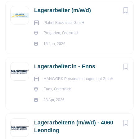
1. Woche:
12:30 Uhr – 21:00 Uhr
Lagerarbeiter (m/w/d)
2. Woche:
06:00 Uhr – 13:00 Uhr
Pfahnl Backmittel GmbH
Jeden zweiten Samstag:
05:00 Uhr – 13:00 Uhr
Pregarten, Österreich
15 Jun, 2026
Bitte senden Sie uns Ihre schriftlichen
Bewerbungsunterlagen an:
Lagerarbeiter:in - Enns
z.Hd. Frau Enkhtuul
MANWORK Personalmanagement GmbH
Mail:
office@manwork.eu
Enns, Österreich
Mobil: +43 664 212 32 16
28 Apr, 2026
MANWORK Personalmanagement GmbH
LagerarbeiterIn (m/w/d) - 4060
Heindlkai 3, 4310 Mauthausen, Austria
Leonding
www.manwork.at
|
www.manwork.eu
|
www.jobazon.at