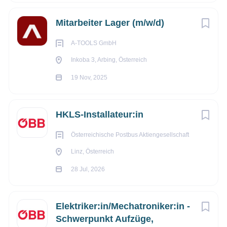
Tel: +43 7238 204 93
Mail:
mauthausen@manwork.at
Mail:
office@manwork.at
Mitarbeiter Lager (m/w/d)
A-TOOLS GmbH
Inkoba 3, Arbing, Österreich
19 Nov, 2025
HKLS-Installateur:in
Österreichische Postbus Aktiengesellschaft
Linz, Österreich
28 Jul, 2026
Elektriker:in/Mechatroniker:in -
Schwerpunkt Aufzüge,