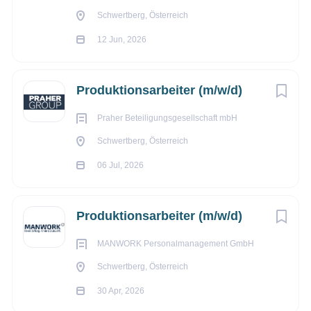
Sicherer Arbeitsplatz
Schwertberg, Österreich
Unterstützung durch unser internes Team (auch bei arbeits-
12 Jun, 2026
& steuerrechtlichen Themen)
Bonuszahlungen, Prämien & Gewinnspiele für MANWORK-
Teamplayer
Produktionsarbeiter (m/w/d)
Deine Aufgaben:
Praher Beteiligungsgesellschaft mbH
Bedienen und Überwachen von Produktionsanlagen
Schwertberg, Österreich
Montage-, Verpackungs- und Sortiertätigkeiten
06 Jul, 2026
Durchführung einfacher Qualitätskontrollen
Bewirb dich jetzt und werde Teil unseres Teams!
Mail: job@manwork.eu
Produktionsarbeiter (m/w/d)
WhatsApp: +43 664 438 44 95 (DSGVO konform)
MANWORK Personalmanagement GmbH
#MeinErfolg
#MeineZukunft
Schwertberg, Österreich
30 Apr, 2026