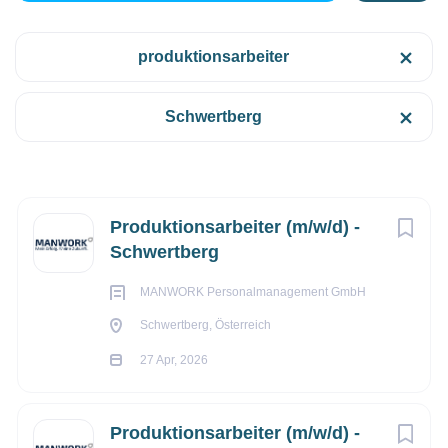
produktionsarbeiter
Schwertberg, Österreich
Kategorien
Schwertberg
€13,90 pro Stunde
Fertigung/Produktion
(14)
27 Apr, 2026
Next
Produktionsarbeiter (m/w/d) -
Anstellungsart
FERTIGUNG/PRODUKTION
Schwertberg
Vollzeit
(14)
MANWORK Personalmanagement GmbH
VOLLZEIT
Schwertberg, Österreich
27 Apr, 2026
Gehaltsniveau
Dein Verdienst: 13,90 € brutto/Stunde + Zulagen
€20.000 - €40.000
(14)
Produktionsarbeiter (m/w/d) -
Dein Job: Produktionsarbeiter