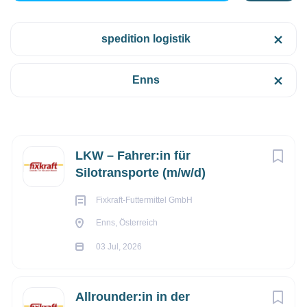
spedition logistik
Enns, Österreich
Kategorien
€2.500 - €3.000 monatlich
Enns
Spedition/Logistik
(84)
03 Jul, 2026
Andere Berufe
(6)
Fertigung/Produktion
(6)
Next
LKW – Fahrer:in für
SPEDITION/LOGISTIK
Silotransporte (m/w/d)
Administration/Sachbearbeitung
(3)
Fixkraft-Futtermittel GmbH
Bau/Handwerk
(2)
VOLLZEIT
Enns, Österreich
Einkauf/Finanzwesen/Controlling
(1)
03 Jul, 2026
Technik/Ingenieurwesen
(1)
Allrounder:in in der