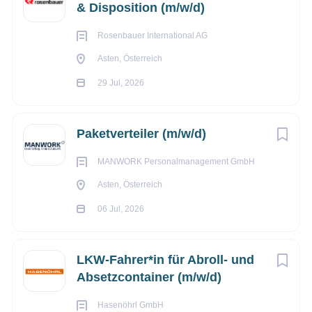
& Disposition (m/w/d)
Rosenbauer International AG
Asten, Österreich
29 Jul, 2026
Paketverteiler (m/w/d)
MANWORK Personalmanagement GmbH
Asten, Österreich
06 Jul, 2026
LKW-Fahrer*in für Abroll- und
Absetzcontainer (m/w/d)
Hasenöhrl GmbH