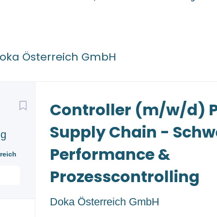
oka Österreich GmbH
Back
Controller (m/w/d) 
to
job
list
Supply Chain - Sch
ng
Performance &
reich
Prozesscontrolling
Doka Österreich GmbH