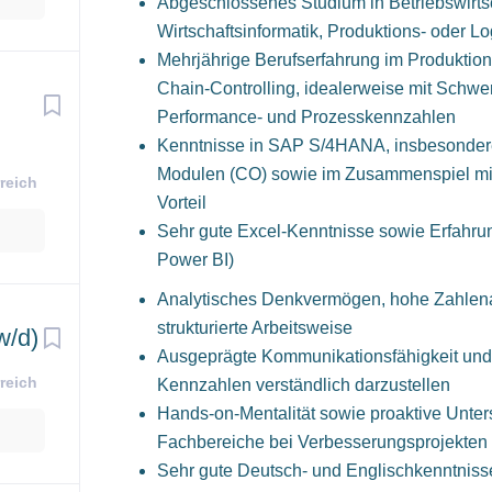
Abgeschlossenes Studium in Betriebswirtsc
Wirtschaftsinformatik, Produktions- oder 
Mehrjährige Berufserfahrung im Produktion
Chain-Controlling, idealerweise mit Schwe
Performance- und Prozesskennzahlen
Kenntnisse in SAP S/4HANA, insbesondere 
Modulen (CO) sowie im Zusammenspiel mit
reich
Vorteil
Sehr gute Excel-Kenntnisse sowie Erfahrung
Power BI)
Analytisches Denkvermögen, hohe Zahlenaf
strukturierte Arbeitsweise
w/d)
Ausgeprägte Kommunikationsfähigkeit und
reich
Kennzahlen verständlich darzustellen
Hands-on-Mentalität sowie proaktive Unter
Fachbereiche bei Verbesserungsprojekten
Sehr gute Deutsch‑ und Englischkenntniss