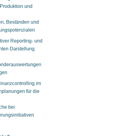
n Produktion und
en, Beständen und
erungspotenzialen
iver Reporting- und
nten Darstellung
onderauswertungen
ngen
nanzcontrolling im
nplanungen für die
che bei
rungsinitiativen