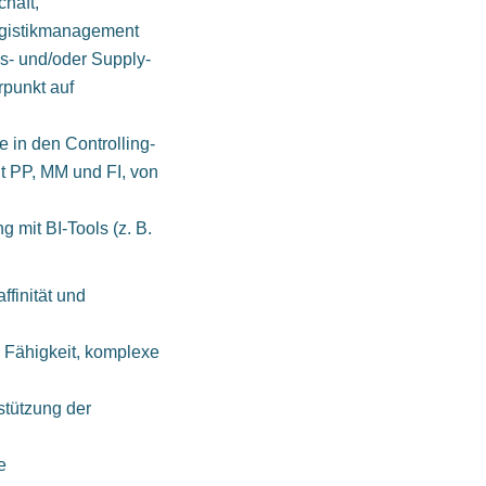
haft,
Logistikmanagement
s- und/oder Supply-
rpunkt auf
in den Controlling-
 PP, MM und FI, von
 mit BI-Tools (z. B.
finität und
 Fähigkeit, komplexe
stützung der
e