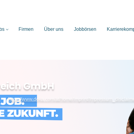
bs
Firmen
Über uns
Jobbörsen
Karrierekom
reich GmbH
https://www.doka.com/at/home/imprint/Impressum_disclaim