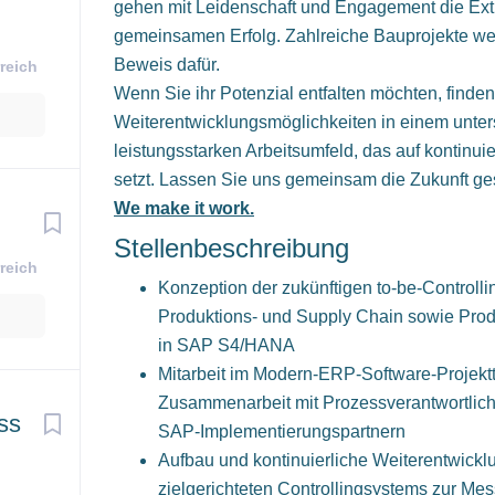
gehen mit Leidenschaft und Engagement die Extr
gemeinsamen Erfolg. Zahlreiche Bauprojekte wel
Beweis dafür.
reich
Wenn Sie ihr Potenzial entfalten möchten, finden
Weiterentwicklungsmöglichkeiten in einem unter
leistungsstarken Arbeitsumfeld, das auf kontinu
setzt. Lassen Sie uns gemeinsam die Zukunft ges
We make it work.
Stellenbeschreibung
reich
Konzeption der zukünftigen to-be-Controlli
Produktions- und Supply Chain sowie Prod
in SAP S4/HANA
Mitarbeit im Modern‑ERP-Software‑Projek
Zusammenarbeit mit Prozessverantwortlic
ss
SAP‑Implementierungspartnern
Aufbau und kontinuierliche Weiterentwickl
zielgerichteten Controllingsystems zur Me