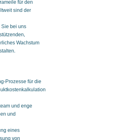
ameile für den
tweit sind der
 Sie bei uns
stützenden,
ierliches Wachstum
talten.
ng-Prozesse für die
uktkostenkalkulation
tteam und enge
hen und
ung eines
ssung von