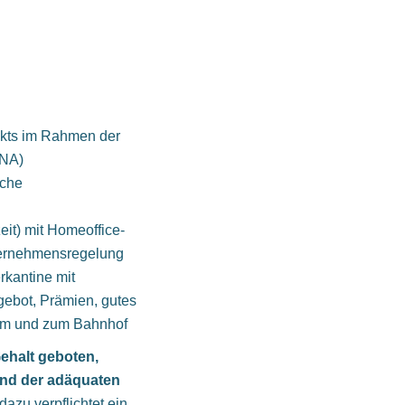
ekts im Rahmen der
ANA)
iche
eit) mit Homeoffice-
ternehmensregelung
erkantine mit
gebot, Prämien, gutes
vom und zum Bahnhof
ehalt geboten,
und der adäquaten
dazu verpflichtet ein