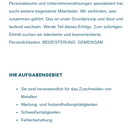
17 Nov, 2025
Bernegger GmbH
(12)
Personalsuche und Unternehmenslösungen spezialisiert hat,
sucht weitere begeisterte Mitarbeiter. Wir verbinden, was
MANWORK Personalmanagement GmbH
(3)
zusammen gehört. Das ist unser Grundprinzip und lässt und
Schlosser (m/w/d) - 4240
laufend wachsen. Werde Teil dieses Erfolgs. Zum sofortigen
cadabra Talent-Experts
(3)
Freistadt
Eintritt suchen wir talentierte und teamorientierte
Schachermayer GmbH
(2)
Persönlichkeiten. BEGEISTERUNG. GEMEINSAM
MANWORK Personalmanagement GmbH
Fronius International GmbH
(2)
Freistadt, Österreich
Gföllner Fahrzeugbau und Containertechnik GmbH
(1)
27 Apr, 2026
IHR AUFGABENGEBIET
J. Christof Montagen GmbH
(1)
Schlosser (m/w/d)
Gebrüder Weiss Gesellschaft m.b.H.
(1)
Sie sind verantwortlich für das Zuschneiden von
Metallen
cadabra Talent-Experts
Voith – Werke Ing. A. Fritz Voith GmbH. & Co. KG.
(1)
Wartung- und Instandhaltungstätigkeiten
Oberösterreich, Österreich
Welser Kieswerke Treul & Co. Gesellschaft m.b.H.
(1)
Schweißertätigkeiten
09 Okt, 2023
Fehlerbehebung
Smurfit Westrock Deutschland GmbH
(1)