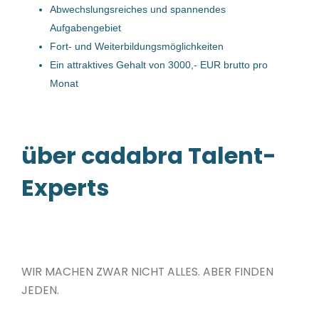
Enns, Österreich
Abwechslungsreiches und spannendes
Aufgabengebiet
04 Mai, 2023
Fort- und Weiterbildungsmöglichkeiten
Ein attraktives Gehalt von 3000,- EUR brutto pro
Schlosser/in für die
Monat
Betriebstechnik (m/w/d)
Schachermayer GmbH
über cadabra Talent-
Linz, Österreich
31 Jul, 2026
Experts
Schlosser/in für die
Betriebstechnik (m/w/d)
WIR MACHEN ZWAR NICHT ALLES. ABER FINDEN
Schachermayer GmbH
JEDEN.
Linz, Österreich