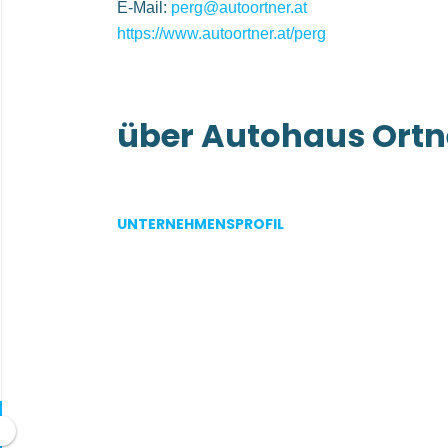
E-Mail:
perg@autoortner.at
https://www.autoortner.at/perg
über Autohaus Ort
UNTERNEHMENSPROFIL
Go
to
job
list