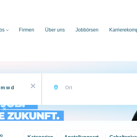
bs
Firmen
Über uns
Jobbörsen
Karrierekom
Ort
x
s