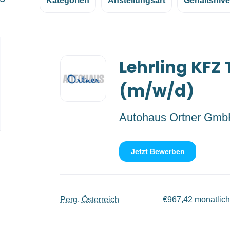
Kategorien
Anstellungsart
Gehaltsniv
Back
Lehrling KFZ
to
job
list
(m/w/d)
Autohaus Ortner Gm
Jetzt Bewerben
Perg, Österreich
€967,42 monatlich