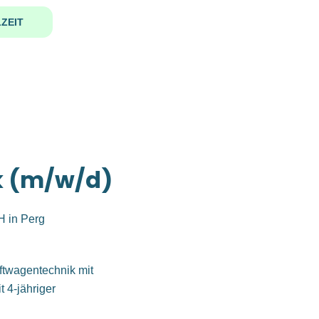
ZEIT
ik (m/w/d)
H in Perg
twagentechnik mit
 4-jähriger