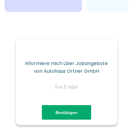
Perg, Österreich
€932 monatlich
08 Jan, 2026
Informiere mich über Jobangebote
TECHNIK/INGENIEURWESEN
von Autohaus Ortner GmbH
Ihre
VOLLZEIT
E-
Mail
LEHRE