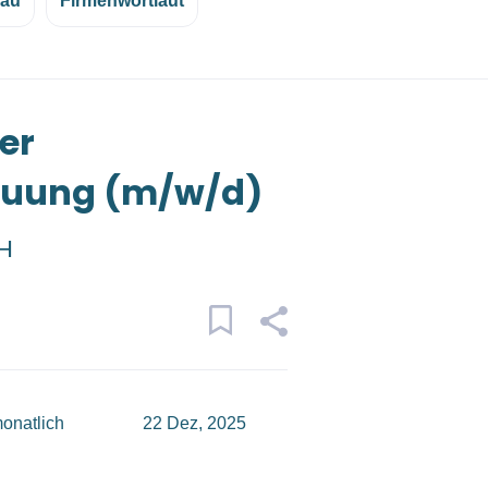
eau
Firmenwortlaut
er
euung (m/w/d)
bH
onatlich
22 Dez, 2025