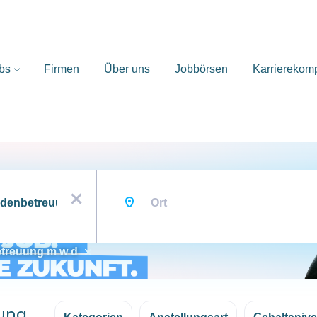
bs
Firmen
Über uns
Jobbörsen
Karrierekom
Ort
x
etreuung m w d
uung