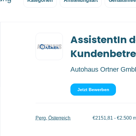
Kategorien
Anstellungsart
Gehaltsniv
Back
AssistentIn d
to
job
list
Kundenbetr
Autohaus Ortner Gm
Jetzt Bewerben
Perg, Österreich
€2151,81 - €2.500 m