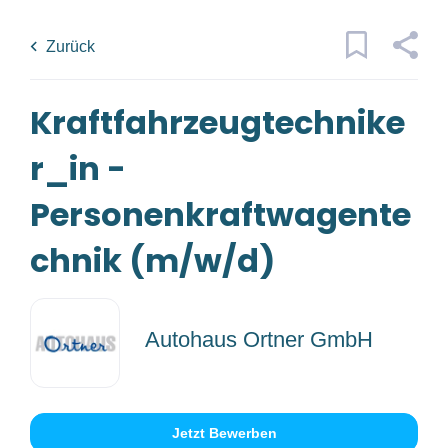
Skip
Back
to
to
Zurück
main
job
content
list
1 kraftfahrzeugtechniker_in
Kraftfahrzeugtechnike
personenkraftwagentechnik m w
r_in -
Traumjob
d jobs found
x
Personenkraftwagente
Kategorien
chnik (m/w/d)
Ort
Technik/Ingenieurwesen
(1)
Autohaus Ortner GmbH
Anstellungsart
Jobs
finden
Jobs Finden
Lehre
(1)
Jetzt Bewerben