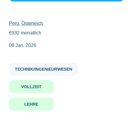
Vollzeit
(1)
kraftfahrzeugtechniker_in personenkraftwagentechnik m w d
Perg, Österreich
€932 monatlich
Gehaltsniveau
08 Jan, 2026
bis zu €20.000
(1)
Kraftfahrzeugtechniker_in -
Personenkraftwagentechnik
(m/w/d)
TECHNIK/INGENIEURWESEN
Firmenwortlaut
Autohaus Ortner GmbH
Perg, Österreich
VOLLZEIT
Autohaus Ortner GmbH
(1)
08 Jan, 2026
LEHRE
Benachrichtige mich über ähnliche Jobangebote