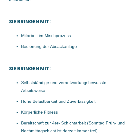
02 Jul, 2026
SIE BRINGEN MIT:
Produktionsarbeiter (m/w/d) -
Mitarbeit im Mischprozess
4240 Freistadt
Bedienung der Absackanlage
MANWORK Personalmanagement GmbH
Freistadt, Österreich
SIE BRINGEN MIT:
15 Jun, 2026
Selbstständige und verantwortungsbewusste
Arbeitsweise
Produktionsarbeiter (m/w/d) -
Schwertberg
Hohe Belastbarkeit und Zuverlässigkeit
Körperliche Fitness
MANWORK Personalmanagement GmbH
Bereitschaft zur 4er- Schichtarbeit (Sonntag Früh- und
Schwertberg, Österreich
Nachmittagschicht ist derzeit immer frei)
27 Apr, 2026