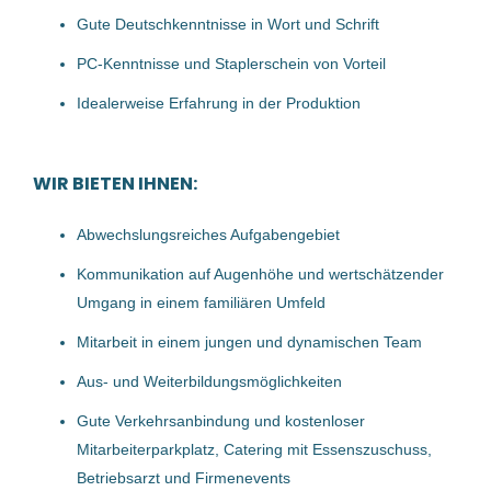
Gute Deutschkenntnisse in Wort und Schrift
PC-Kenntnisse und Staplerschein von Vorteil
Produktionsarbeiter (m/w/d) -
Marchtrenk
Idealerweise Erfahrung in der Produktion
MANWORK Personalmanagement GmbH
WIR BIETEN IHNEN:
Marchtrenk, Österreich
06 Aug, 2026
Abwechslungsreiches Aufgabengebiet
Kommunikation auf Augenhöhe und wertschätzender
Produktionsarbeiter (m/w/d)
Umgang in einem familiären Umfeld
Mitarbeit in einem jungen und dynamischen Team
Praher Beteiligungsgesellschaft mbH
Aus- und Weiterbildungsmöglichkeiten
Schwertberg, Österreich
Gute Verkehrsanbindung und kostenloser
06 Jul, 2026
Mitarbeiterparkplatz, Catering mit Essenszuschuss,
Betriebsarzt und Firmenevents