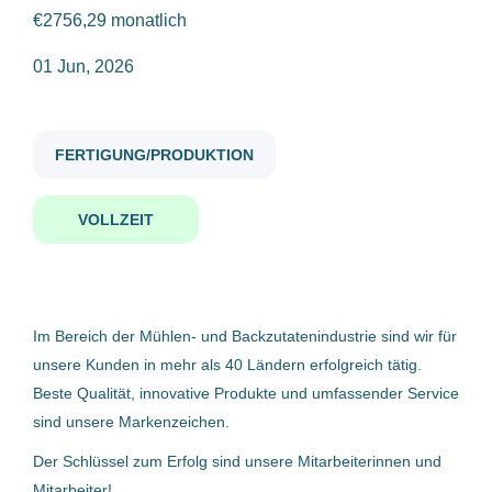
€2756,29 monatlich
produktionsarbeiter m w d
01 Jun, 2026
Gehaltsniveau
€20.000 - €40.000
(11)
FERTIGUNG/PRODUKTION
Produktionsarbeiter (m/w/d)
VOLLZEIT
Pfahnl Backmittel GmbH
Firmenwortlaut
Pregarten, Österreich
MANWORK Personalmanagement GmbH
(7)
01 Jun, 2026
Praher Beteiligungsgesellschaft mbH
(1)
Im Bereich der Mühlen- und Backzutatenindustrie sind wir für
unsere Kunden in mehr als 40 Ländern erfolgreich tätig.
Pfahnl Backmittel GmbH
(1)
Produktionsarbeiter (m/w/d) -
Beste Qualität, innovative Produkte und umfassender Service
4341 Arbing
LOC Holz GmbH
(1)
sind unsere Markenzeichen.
MANWORK Personalmanagement GmbH
MOLTO LUCE GmbH
(1)
Der Schlüssel zum Erfolg sind unsere Mitarbeiterinnen und
Mitarbeiter!
Arbing, Österreich