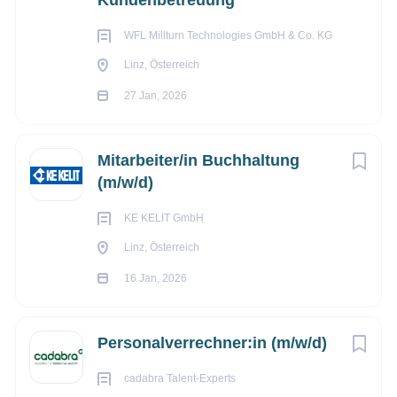
Kundenbetreuung
in
Linz
,
Wien
,
Ybbs/Donau
und
München
begleiten wir
Unternehmen in eine digitale, moderne und erfolgreiche
WFL Millturn Technologies GmbH & Co. KG
Zukunft.
Linz, Österreich
27 Jan, 2026
Mitarbeiter/in Buchhaltung
(m/w/d)
KE KELIT GmbH
Linz, Österreich
16 Jan, 2026
Personalverrechner:in (m/w/d)
cadabra Talent-Experts